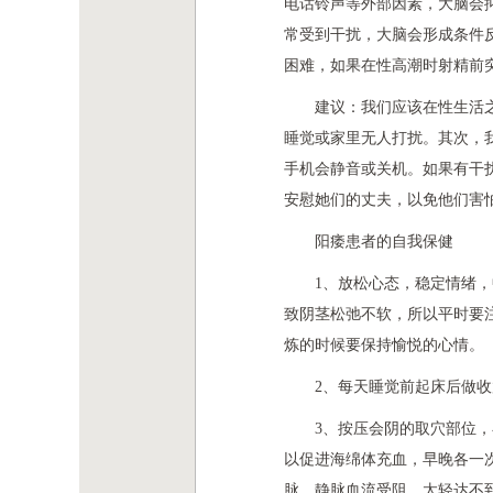
电话铃声等外部因素，大脑会
常受到干扰，大脑会形成条件
困难，如果在性高潮时射精前
建议：我们应该在性生活
睡觉或家里无人打扰。其次，
手机会静音或关机。如果有干
安慰她们的丈夫，以免他们害
阳痿患者的自我保健
1、放松心态，稳定情绪
致阴茎松弛不软，所以平时要
炼的时候要保持愉悦的心情。
2、每天睡觉前起床后做收
3、按压会阴的取穴部位
以促进海绵体充血，早晚各一次，
脉、静脉血流受阻，太轻达不