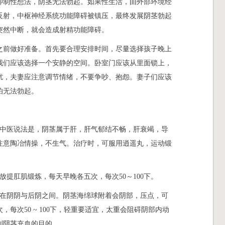
抑制性想法，阴茎无法勃起。如果性生活，由外部环境经
反射，中枢神经系统功能障碍被镇压，最终发展阴茎勃起
突然中断，就会造成射精功能障碍。
之前做好准备。首先要合理安排时间，尽量选择孩子晚上
我们应该选择一个安静的空间。卧室门应该从里面锁上，
扰，夫妻应注意调节情绪，不要争吵、抱怨。妻子们应该
怕无法勃起。
，中医说法是，阴茎属于肝，肝气郁结不畅，肝衰竭，导
注意陶冶情操，不生气。治疗时，可服用逍遥丸，运动锻
放提肛肌锻炼，每天早晚各五次，每次50～100下。
，在阴阴与后阴之间。阴茎海绵球附着会阴部，压点，可
每次50 ~ 100下，轻重要适宜，太重会阻碍阴部内动
到阴茎充血的目的。