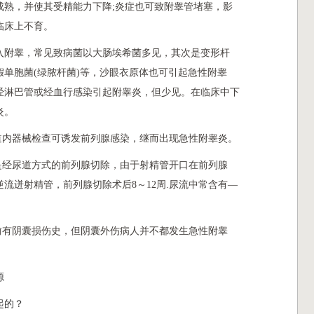
成熟，并使其受精能力下降;炎症也可致附睾管堵塞，影
临床上不育。
入附睾，常见致病菌以大肠埃希菌多见，其次是变形杆
单胞菌(绿脓杆菌)等，沙眼衣原体也可引起急性附睾
经淋巴管或经血行感染引起附睾炎，但少见。在临床中下
炎。
尿道内器械检查可诱发前列腺感染，继而出现急性附睾炎。
其是经尿道方式的前列腺切除，由于射精管开口在前列腺
流迸射精管，前列腺切除术后8～12周.尿流中常含有—
炎前有阴囊损伤史，但阴囊外伤病人并不都发生急性附睾
源
起的？