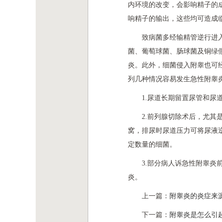
内环境的改变，会影响精子的
响精子的输出，这些均可造成
致病菌多经输精管逆行进
菌、葡萄球菌、肠球菌及铜绿假
炎。此外，细菌侵入附睾也可
列几种情况容易发生急性附睾
1.尿道长期留置尿管和
2.前列腺切除术后，尤
窝，排尿时尿道压力可将尿液逆
定数量的细菌。
3.部分病人诉急性附睾
炎。
上一篇：
附睾炎的炎症来
下一篇：
附睾炎是怎么引