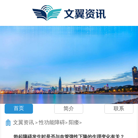
首页
简介
联系
文翼资讯
性功能障碍
阳痿
>
>
>
勃起障碍发生时是否与血管弹性下降的生理变化有关？