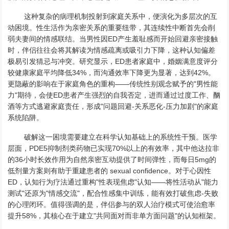
这种复杂的病理机制投射到家庭关系中，便演化为多层次的互
动困境。性生活作为亲密关系的重要纽带，其连续性中断首先会削
弱夫妻间的情感联结。当男性因ED产生羞耻感而开始回避亲密接触
时，伴侣往往会将其解读为情感疏离或吸引力下降，这种认知偏差
极易引发猜忌与冲突。研究显示，ED患者家庭中，婚姻满意度评分
较健康家庭平均降低34%，而沟通效率下降更为显著，达到42%。
更隐蔽的影响在于家庭角色的重构——传统性别观念赋予的"男性能
力"期待，会使ED患者产生强烈的自我否定，进而通过过度工作、酗
酒等方式逃避家庭责任，形成"问题回避-关系恶化-压力加剧"的家庭
系统陷阱。
破解这一困境需要建立在科学认知基础上的系统性干预。医学
层面，PDE5抑制剂类药物已实现70%以上的有效率，其中他达拉非
的36小时长效作用为自然亲密互动提供了时间弹性，而每日5mg的
低剂量方案则有助于重建患者的 sexual confidence。对于心因性
ED，认知行为疗法通过重构"性表现焦虑"认知——将性活动从"能力
测试"还原为"情感交流"，配合性感集中训练，能有效打破焦虑-失败
的心理闭环。值得强调的是，伴侣参与的双人治疗模式可使治愈率
提升58%，其核心在于建立"共同面对而非单方面问题"的认知框架。