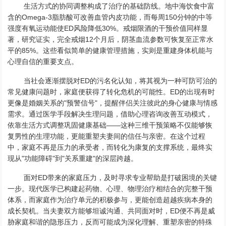
生活方式的协同调整构成了治疗的基础防线。地中海饮食中富
含的Omega-3脂肪酸可改善血管内皮功能，而每周150分钟的中等
强度有氧运动能使ED风险降低30%。戒烟限酒的干预价值同样显
著，研究证实，完全戒烟12个月后，阴茎血流参数可恢复至正常水
平的85%。这些看似简单的健康管理措施，实则是重建身体机能与
心理自信的重要支点。
当社会逐渐摆脱对ED的污名化认知，将其视为一种可防可治的
常见健康问题时，家庭便获得了转化危机的可能性。ED的出现有时
更像是婚姻关系的"预警信号"，提醒伴侣关注彼此的身心健康与情感
需求。通过医学手段解决生理问题，借助心理咨询改善互动模式，
依靠生活方式调整巩固健康基础——这种三维干预策略不仅能够恢
复男性的生理功能，更能重塑夫妻间的信任与亲密。在这个过程
中，家庭不再是压力的承受者，而转化为康复的支撑系统，最终实
现从"功能障碍"到"关系重建"的深层跨越。
面对ED带来的家庭压力，及时寻求专业帮助是打破困境的关键
一步。现代医学已构建起药物、心理、物理治疗相结合的完整干预
体系，而家庭作为治疗单元的积极参与，更能创造超越疾病本身的
成长契机。当夫妻双方能够坦诚沟通、共同面对时，ED便不再是威
胁家庭和谐的隐形压力，反而可能成为深化理解、重塑亲密的特殊