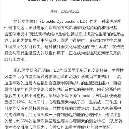
时间：2026-01-22
勃起功能障碍（Erectile Dysfunction, ED）作为一种常见的男
性健康问题，正以隐蔽而深刻的方式影响着现代家庭的和谐根基。
当医学定义中"无法获得或维持足够勃起以完成满意性生活"的临床描
述，转化为婚姻生活中的沉默、回避与误解时，其破坏力往往远超
生理层面的功能缺失。这种被社会文化标签化的"男性困境"，在传统
观念与现代生活压力的双重作用下，正在成为侵蚀家庭亲密关系的
隐形压力源。
现代医学研究已明确，ED的成因呈现多元化交织特征。生理性
因素中，心血管疾病通过影响阴茎血流动力学成为主要诱因——高
血压导致的血管内皮损伤会直接削弱勃起时的血液灌注能力，而糖
尿病引发的神经病变则会破坏勃起反射弧的完整性。内分泌系统的
微妙失衡同样不可忽视，睾酮水平每下降1nmol/L，ED风险便会相
应提升12%。与此同时，心理性因素构成了另一重挑战，工作压力
引发的交感神经持续兴奋、对性表现的过度焦虑，以及亲密关系中
的沟通障碍，共同编织成一张抑制勃起功能的心理网络。值得注意
的是，约65%的临床病例呈现生理与心理因素的混合特征，形成"器
质性病变引发心理压力，心理负担加重生理症状"的恶性循环。